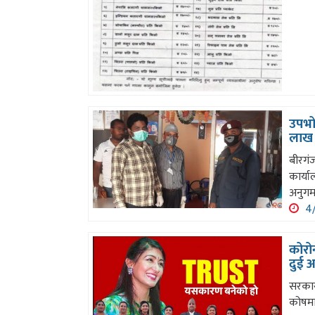
उपभो
लाख 
बीरगंज
कार्य
अनुगम
4/
कोरो
दुई 
सरकार
कोषमा