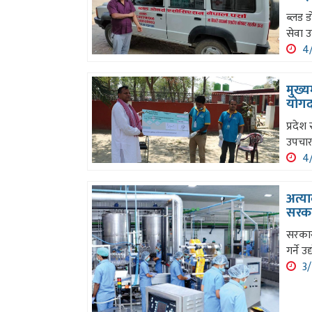
ब्लड ड
सेवा उ
4/
मुख्
योगदा
प्रदेश
उपचार
4/
अत्या
सरका
सरकारल
गर्ने उ
3/