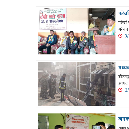
पटेर्
पटेर्
गरेको
3/
मध्य
वीरगञ
आगलाग
2/
जनकपु
खाद्य 