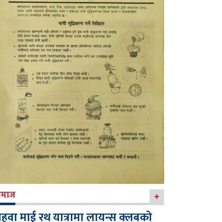
माज
हवा माई रथ यात्रामा लायन्स क्लबको