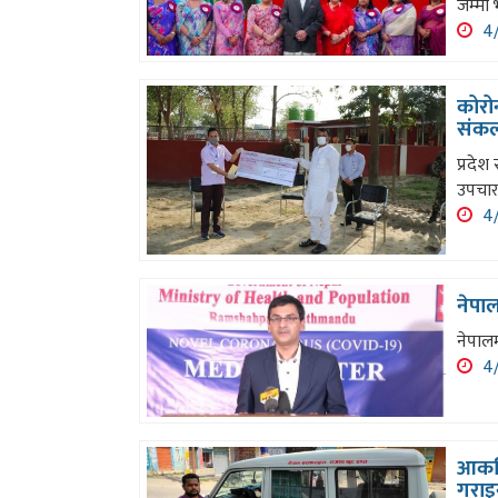
जम्मा 
4/
कोरो
संक
प्रदेश
उपचार
4/
नेपाल
नेपालम
4/
आकस्म
गराइ