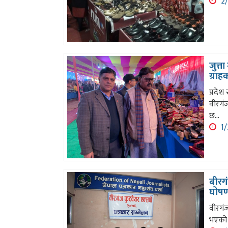
2/
जुत्त
ग्रा
प्रदेश
वीरगंज
छ...
1/
बीरगं
घोष
वीरगंज
भएको