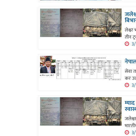
जलेश्
बिभा
लेश्व
तीन ट्
3/
नेपाल
सेवा 
कर उठा
3/
म्याद
स्वास
जलेश्
भारती
3/