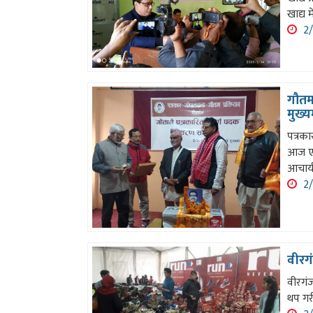
खाद्य 
2/
गौतमल
मुख्यम
पत्रका
आज एक
आचार्
2/
वीरगं
वीरगं
थप गर