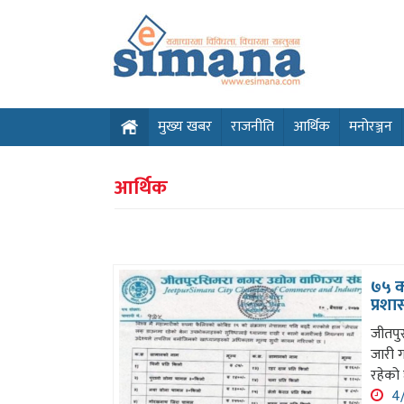
मुख्य खबर
राजनीति
आर्थिक
मनोरञ्जन
आर्थिक
७५ को
प्रश
जीतपु
जारी ग
रहेको 
4/