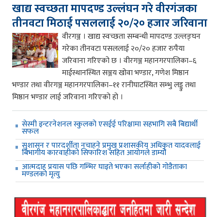
खाद्य स्वच्छता मापदण्ड उल्लंघन गरे वीरगंजका
तीनवटा मिठाई पसललाई २०/२० हजार जरिवाना
वीरगञ्ज । खाद्य स्वच्छता सम्बन्धी मापदण्ड उल्लङ्घन
गरेका तीनवटा पसललाई २०/२० हजार रुपैया
जरिवाना गरिएको छ । वीरगञ्ज महानगरपालिका–६
माईस्थानस्थित सञ्जय खोवा भण्डार, गणेश मिष्ठान
भण्डार तथा वीरगञ्ज महानगरपालिका–११ रानीघाटस्थित सम्भु लड्डु तथा
मिष्ठान भण्डार लाई जरिवाना गरिएको हो ।
सेस्मी इन्टरनेशनल स्कुलको एसईई परिक्षामा सहभागि सबै बिद्यार्थी
सफल
सुशासन र पारदर्शीता नचाहने प्रमुख प्रशासकीय अधिकृत यादवलाई
बिभागीय कारवाहीको सिफारिश सहित आयोगले डाम्यो
आत्मदाह प्रयास पछि गम्भिर घाइते भएका सर्लाहीको गोडैताका
मण्डलको मृत्यु