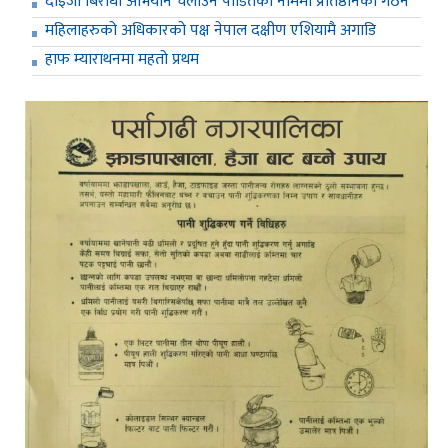
दाइजो बिरोधी अभियान चलाउन पीडितको नाममा प्रतिष्ठानको गठन
महिलाहरुको अधिकारको पक्ष नेपाल दक्षीण एशियामै अगाडि
हाफ म्याराथनमा महतो प्रथम