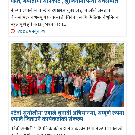
महत, बग्मतीमा सापकोटा, लुम्बिनीमा पन्थी सर्वसम्मत
नेकपा एमालेका केन्द्रीय उपाध्यक्ष युवराज ज्ञावालीले जनताका
बीचमा भएका भ्रमपूर्ण प्रचारबाजी चिर्नका लागि मिडियाको भुमिका
महत्वपूर्ण हुने बतउनु भएको छ ।...
२०७८ फागुन २१
पटेर्वा सुगौलीमा एमाले चुनावी अभियानमा, सम्पूर्ण रुपमा
एमाले जिताउने कार्यकर्ताको संकल्प
पटेर्वा सुगौली गाउँपालिकाको वडा नं १ कन्चनपुरमा नेकपा एमालेको