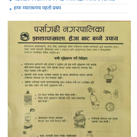
हाफ म्याराथनमा महतो प्रथम