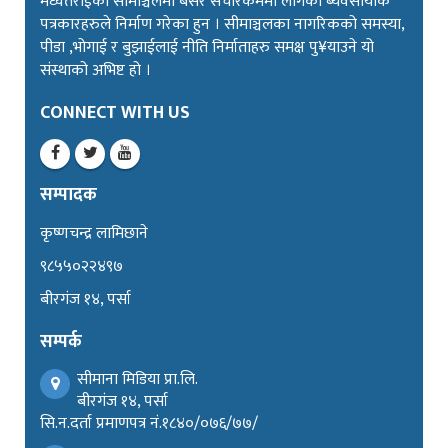
मध्यतराईको सीमाञ्चलमा बसेर संचारकर्ममा लागेका ब्यवसायीक
पत्रकारहरुले निर्माण गरेका हुन । सीमाञ्चलका नागरिकको समस्या,
पीडा ,भोगाई र बुझाईलाई नीति निर्माताहरु समक्ष पु¥याउने यो
संस्थाको अभिष्ट हो ।
CONNECT WITH US
सम्पादक
कृष्णचन्द्र लामिछाने
९८५५०२२४९७
बीरगंज १४, पर्सा
सम्पर्क
सीमाना मिडिया प्रा.लि.
बीरगंज १४, पर्सा
सि.न.दर्ता प्रमाणपत्र नं.१८४०/०७६/७७/