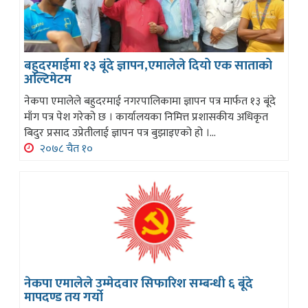
बहुदरमाईमा १३ बूंदे ज्ञापन,एमालेले दियो एक साताको
अल्टिमेटम
नेकपा एमालेले बहुदरमाई नगरपालिकामा ज्ञापन पत्र मार्फत १३ बूंदे
माँग पत्र पेश गरेको छ । कार्यालयका निमित्त प्रशासकीय अधिकृत
बिदुर प्रसाद उप्रेतीलाई ज्ञापन पत्र बुझाइएको हो ।...
२०७८ चैत १०
नेकपा एमालेले उम्मेदवार सिफारिश सम्बन्धी ६ बूंदे
मापदण्ड तय गर्यो